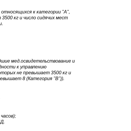
 относящихся к категории "А",
3500 кг и число сидячих мест
и.
дшие мед.освидетельствование и
дности к управлению
торых не превышает 3500 кг и
ревышает 8 (Категория "В")).
я
часов);
Д.