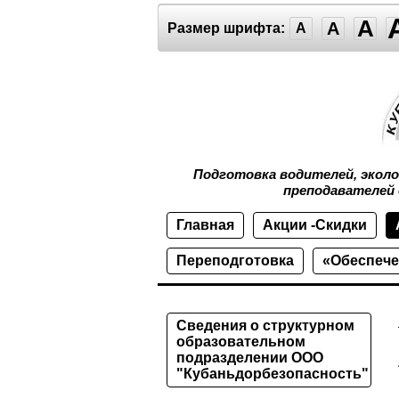
A
A
Размер шрифта:
A
Подготовка водителей, экол
преподавателей 
Главная
Акции -Скидки
Переподготовка
«Обеспече
Сведения о структурном
образовательном
подразделении ООО
"Кубаньдорбезопасность"