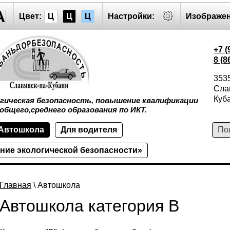
A
Цвет:
Ц
Ц
Ц
Настройки:
Изображен
+7 (
8 (8
353
Слав
Куба
огическая безопасность, повышение квалификации
общего,среднего образования по ИКТ.
Автошкола
Для водителя
ние экологической безопасности»
Главная
\ Автошкола
Автошкола категория В