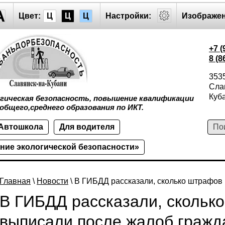
A
Цвет:
Ц
Ц
Ц
Настройки:
Изображен
+7 (
8 (8
353
Слав
Куба
огическая безопасность, повышение квалификации
общего,среднего образования по ИКТ.
Автошкола
Для водителя
ние экологической безопасности»
Главная
\
Новости
\ В ГИБДД рассказали, сколько штрафов
В ГИБДД рассказали, скольк
выписали после жалоб гражд