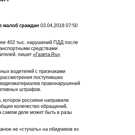
е жалоб граждан
03.04.2018 07:50
лее 402 тыс. нарушений ПДД после
транспортными средствами
дителей, пишет
«Газета.Ru»
нных водителей с признаками
ам рассмотрения поступивших
и видеоматериалов правонарушений
ративных штрафов.
, которое россияне направили
и общее количество обращений,
а самом деле может быть в разы
вное не «стучать» на обидчиков из