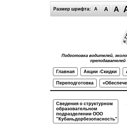
A
A
Размер шрифта:
A
Подготовка водителей, экол
преподавателей 
Главная
Акции -Скидки
Переподготовка
«Обеспече
Сведения о структурном
образовательном
подразделении ООО
"Кубаньдорбезопасность"